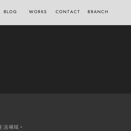
BLOG
WORKS
CONTACT
BRANCH
文章分享
作品總覽
線上諮詢
房屋託管
生活場域。